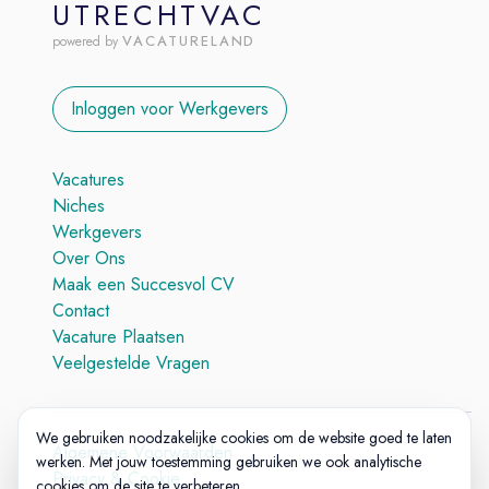
UTRECHTVAC
VACATURELAND
powered by
Inloggen voor Werkgevers
Vacatures
Niches
Werkgevers
Over Ons
Maak een Succesvol CV
Contact
Vacature Plaatsen
Veelgestelde Vragen
We gebruiken noodzakelijke cookies om de website goed te laten
Algemene Voorwaarden
werken. Met jouw toestemming gebruiken we ook analytische
Privacy & Cookie
cookies om de site te verbeteren.