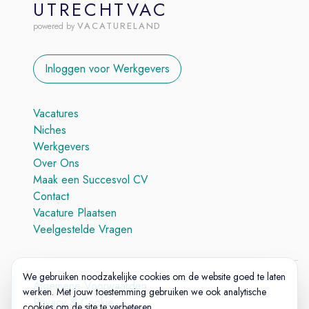
UTRECHTVAC
VACATURELAND
powered by
Inloggen voor Werkgevers
Vacatures
Niches
Werkgevers
Over Ons
Maak een Succesvol CV
Contact
Vacature Plaatsen
Veelgestelde Vragen
We gebruiken noodzakelijke cookies om de website goed te laten
Algemene Voorwaarden
werken. Met jouw toestemming gebruiken we ook analytische
Privacy & Cookie
cookies om de site te verbeteren.